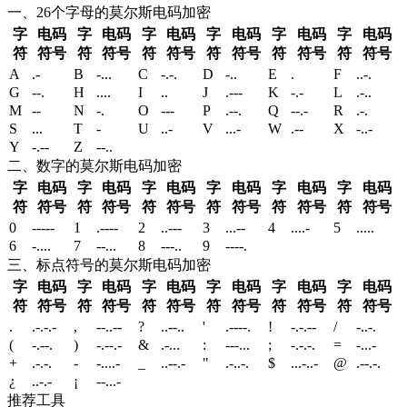
一、26个字母的莫尔斯电码加密
字
电码
字
电码
字
电码
字
电码
字
电码
字
电码
符
符号
符
符号
符
符号
符
符号
符
符号
符
符号
A
.-
B
-...
C
-.-.
D
-..
E
.
F
..-.
G
--.
H
....
I
..
J
.---
K
-.-
L
.-..
M
--
N
-.
O
---
P
.--.
Q
--.-
R
.-.
S
...
T
-
U
..-
V
...-
W
.--
X
-..-
Y
-.--
Z
--..
二、数字的莫尔斯电码加密
字
电码
字
电码
字
电码
字
电码
字
电码
字
电码
符
符号
符
符号
符
符号
符
符号
符
符号
符
符号
0
-----
1
.----
2
..---
3
...--
4
....-
5
.....
6
-....
7
--...
8
---..
9
----.
三、标点符号的莫尔斯电码加密
字
电码
字
电码
字
电码
字
电码
字
电码
字
电码
符
符号
符
符号
符
符号
符
符号
符
符号
符
符号
.
.-.-.-
,
--..--
?
..--..
'
.----.
!
-.-.--
/
-..-.
(
-.--.
)
-.--.-
&
.-...
:
---...
;
-.-.-.
=
-...-
+
.-.-.
-
-....-
_
..--.-
"
.-..-.
$
...-..-
@
.--.-.
¿
..-.-
¡
--...-
推荐工具