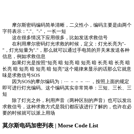
摩尔斯密码编码简单清晰，二义性小，编码主要是由两个
字符表示："."、"-"，一长一短
这在很多情况下应用很多，比如发送求救信号
在利用摩尔密码灯光求救的时候，定义：灯光长亮为"-
"，灯光短量为"."，那么就可以通过手电筒的开关来发送各种
信息，例如求救信息
如果灯光是按照“短亮 暗 短亮 暗 短亮 暗 长亮 暗 长亮 暗
长亮 暗 短亮 暗 短亮 暗 短亮”这个规律来显示的话那么它就意
味是求救信号SOS
因为SOS的摩尔编码为：··· －－－ ··· ，按照上面的规定
即可进行灯光编码。这个编码其实非常简单：三短、三长、三
短
除了灯光之外，利用声音（两种区别的声音）也可以发出
求救信号，这种求救方式是我们都应该进行了解的，也许在必
要的时候就可以派上用场
莫尔斯电码加密列表 | Morse Code List