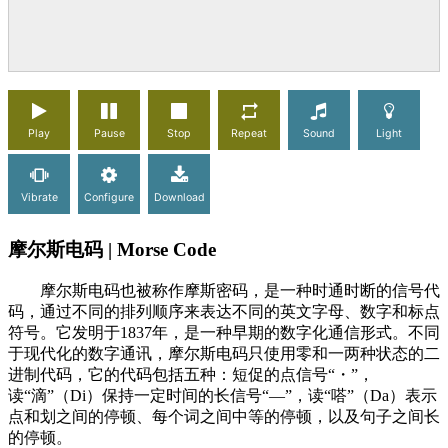
Play
Pause
Stop
Repeat
Sound
Light
Vibrate
Configure
Download
摩尔斯电码 | Morse Code
摩尔斯电码也被称作摩斯密码，是一种时通时断的信号代
码，通过不同的排列顺序来表达不同的英文字母、数字和标点
符号。它发明于1837年，是一种早期的数字化通信形式。不同
于现代化的数字通讯，摩尔斯电码只使用零和一两种状态的二
进制代码，它的代码包括五种：短促的点信号“・”，
读“滴”（Di）保持一定时间的长信号“—”，读“嗒”（Da）表示
点和划之间的停顿、每个词之间中等的停顿，以及句子之间长
的停顿。