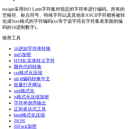
escape采用ISO Latin字符集对指定的字符串进行编码。所有的
空格符、标点符号、特殊字符以及其他非ASCII字符都将被转
化成%xx格式的字符编码(xx等于该字符在字符集表里面的编
码的16进制数字)。
推荐工具
16进㓡字符串转换
md5加密
HTML实体转义字符
颜色代码转换
css格式化压缩
utf-8编码转换中文
批量打开网址
xml格式化
js格式化压缩加密
字符串倒序输出
正则表达式工具
html格式化压缩
JSON
JSFuck加密