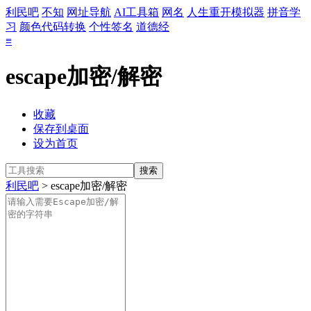
利民吧
不知
网址导航
AI工具箱
网名
人生重开模拟器
拼音学
习
颜色代码转换
个性签名
道德经
≡
escape加密/解密
收藏
保存到桌面
设为首页
利民吧
> escape加密/解密