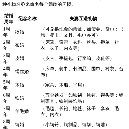
种礼物名称来命名每个婚龄的习惯。
结婚
纪念名称
夫妻互送礼物
周年
1周
（可兑换现金的票证，如债券、货币；书
纸婚
年
籍、餐巾、文具、毛巾亦可）
2周
（床罩、窗帘、衣料、枕头、褥单，衬
布婚
年
衣、袜子、内衣等）
3周
皮婚
（皮带、手提包、行李箱、皮鞋等）
年
4周
（床单、餐巾、刺绣品、围巾、衬衣、台
绢丝婚
年
布）
5周
木婚
（家具、木船、平房）
年
6周
（五金铁器，如铁锅、铁钉、锁头等；钢
铁婚
年
制家具，铁制装饰品）
7周
（毛毯、长袍、地毯、袜子、套衣、毛
羊毛婚
年
衣、内衣）
8周
铜婚
（小铜铃、铜制品、铜锣、铜雕）
年