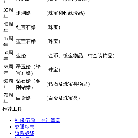
年
35周
珊瑚婚
（珠宝和收藏珍品）
年
40周
红宝石婚
（珠宝）
年
45周
蓝宝石婚
（珠宝）
年
50周
金婚
（金币、镀金物品、纯金装饰品）
年
55周
翠玉婚（绿
（珠宝）
年
宝石婚）
60周
钻石婚（金
（钻石及珠宝类物品）
年
刚钻婚）
70周
白金婚
（白金及珠宝类）
年
推荐工具
社保/五险一金计算器
交通标志
道路标线