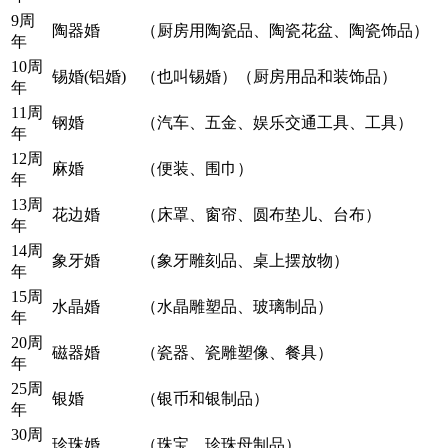
9周
陶器婚
（厨房用陶瓷品、陶瓷花盆、陶瓷饰品）
年
10周
锡婚(铝婚)
（也叫锡婚）（厨房用品和装饰品）
年
11周
钢婚
（汽车、五金、娱乐交通工具、工具）
年
12周
麻婚
（便装、围巾）
年
13周
花边婚
（床罩、窗帘、圆布垫儿、台布）
年
14周
象牙婚
（象牙雕刻品、桌上摆放物）
年
15周
水晶婚
（水晶雕塑品、玻璃制品）
年
20周
磁器婚
（瓷器、瓷雕塑像、餐具）
年
25周
银婚
（银币和银制品）
年
30周
珍珠婚
（珠宝、珍珠母制品）