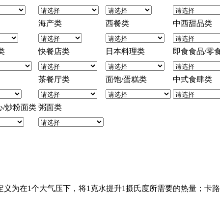
海产类
西餐类
中西甜品类
类
快餐店类
日本料理类
即食食品/零
茶餐厅类
面饱/蛋糕类
中式食肆类
心/炒粉面类
粥面类
。其定义为在1个大气压下，将1克水提升1摄氏度所需要的热量；卡路