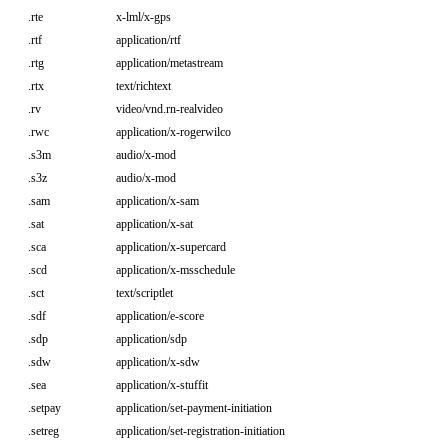
.rte
x-lml/x-gps
.rtf
application/rtf
.rtg
application/metastream
.rtx
text/richtext
.rv
video/vnd.rn-realvideo
.rwc
application/x-rogerwilco
.s3m
audio/x-mod
.s3z
audio/x-mod
.sam
application/x-sam
.sat
application/x-sat
.sca
application/x-supercard
.scd
application/x-msschedule
.sct
text/scriptlet
.sdf
application/e-score
.sdp
application/sdp
.sdw
application/x-sdw
.sea
application/x-stuffit
.setpay
application/set-payment-initiation
.setreg
application/set-registration-initiation