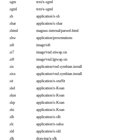
.sgm
text/x-sgml
.sgml
text/x-sgml
.sh
application/x-sh
.shar
application/x-shar
.shtml
magnus-internal/parsed-html
.shw
application/presentations
.si6
image/si6
.si7
image/vnd.stiwap.sis
.si9
image/vnd.lgtwap.sis
.sis
application/vnd.symbian.install
.sisx
application/vnd.symbian.install
.sit
application/x-stuffit
.skd
application/x-Koan
.skm
application/x-Koan
.skp
application/x-Koan
.skt
application/x-Koan
.slb
application/x-slb
.slc
application/x-salsa
.sld
application/x-sld
.slk
drawing/x-slk