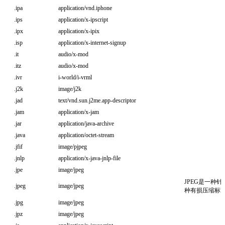
.ipa
application/vnd.iphone
.ips
application/x-ipscript
.ipx
application/x-ipix
.isp
application/x-internet-signup
.it
audio/x-mod
.itz
audio/x-mod
.ivr
i-world/i-vrml
.j2k
image/j2k
.jad
text/vnd.sun.j2me.app-descriptor
.jam
application/x-jam
.jar
application/java-archive
.java
application/octet-stream
.jfif
image/pjpeg
.jnlp
application/x-java-jnlp-file
.jpe
image/jpeg
JPEG是一种
.jpeg
image/jpeg
种有损压缩标
.jpg
image/jpeg
.jpz
image/jpeg