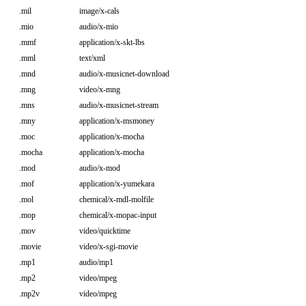
.mil
image/x-cals
.mio
audio/x-mio
.mmf
application/x-skt-lbs
.mml
text/xml
.mnd
audio/x-musicnet-download
.mng
video/x-mng
.mns
audio/x-musicnet-stream
.mny
application/x-msmoney
.moc
application/x-mocha
.mocha
application/x-mocha
.mod
audio/x-mod
.mof
application/x-yumekara
.mol
chemical/x-mdl-molfile
.mop
chemical/x-mopac-input
.mov
video/quicktime
.movie
video/x-sgi-movie
.mp1
audio/mp1
.mp2
video/mpeg
.mp2v
video/mpeg