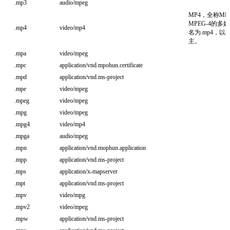
.mp3
audio/mpeg
MP4，全称MPE
MPEG-4的
.mp4
video/mp4
名为.mp4，
主。
.mpa
video/mpeg
.mpc
application/vnd.mpohun.certificate
.mpd
application/vnd.ms-project
.mpe
video/mpeg
.mpeg
video/mpeg
.mpg
video/mpeg
.mpg4
video/mp4
.mpga
audio/mpeg
.mpn
application/vnd.mophun.application
.mpp
application/vnd.ms-project
.mps
application/x-mapserver
.mpt
application/vnd.ms-project
.mpv
video/mpg
.mpv2
video/mpeg
.mpw
application/vnd.ms-project