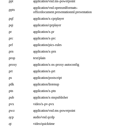
.ppt
application/vnd.ms-powerpoint
application/vnd.openxmlformats-
.pptx
officedocument.presentationml.presentation
.pqf
application/x-cprplayer
.pqi
application/cprplayer
.pr
application/x-pr
.prc
application/x-prc
.prf
application/pics-rules
.prn
application/x-prn
.prop
text/plain
.proxy
application/x-ns-proxy-autoconfig
.prt
application/x-prt
.ps
application/postscript
.ptlk
application/listenup
.ptn
application/x-ptn
.pub
application/x-mspublisher
.pvx
video/x-pv-pvx
.pwz
application/vnd.ms-powerpoint
.qcp
audio/vnd.qcelp
.qt
video/quicktime