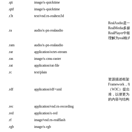
.qti
image/x-quicktime
.qtif
image/x-quicktime
.r3t
text/vnd.rn-realtext3d
RealAudio是一
RealMedi
.ra
audio/x-pn-realaudio
RealPlay
理解为real格
.ram
audio/x-pn-realaudio
.rar
application/octet-stream
.ras
image/x-cmu-raster
.rat
application/rat-file
.rc
text/plain
资源描述框架（Reso
Framework
.rdf
application/rdf+xml
（W3C）提出
准，以便更为
的内容与结构
.rec
application/vnd.rn-recording
.red
application/x-red
.rf
image/vnd.rn-realflash
.rgb
image/x-rgb