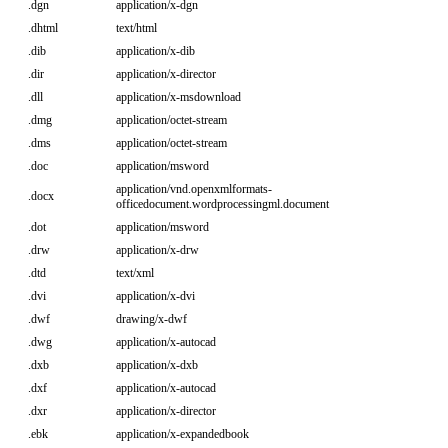
.dgn
application/x-dgn
.dhtml
text/html
.dib
application/x-dib
.dir
application/x-director
.dll
application/x-msdownload
.dmg
application/octet-stream
.dms
application/octet-stream
.doc
application/msword
application/vnd.openxmlformats-
.docx
officedocument.wordprocessingml.document
.dot
application/msword
.drw
application/x-drw
.dtd
text/xml
.dvi
application/x-dvi
.dwf
drawing/x-dwf
.dwg
application/x-autocad
.dxb
application/x-dxb
.dxf
application/x-autocad
.dxr
application/x-director
.ebk
application/x-expandedbook