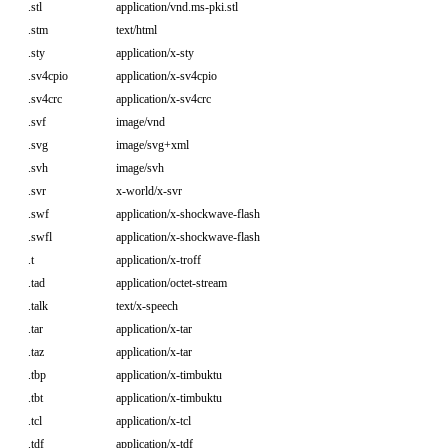
.stl
application/vnd.ms-pki.stl
.stm
text/html
.sty
application/x-sty
.sv4cpio
application/x-sv4cpio
.sv4crc
application/x-sv4crc
.svf
image/vnd
.svg
image/svg+xml
.svh
image/svh
.svr
x-world/x-svr
.swf
application/x-shockwave-flash
.swfl
application/x-shockwave-flash
.t
application/x-troff
.tad
application/octet-stream
.talk
text/x-speech
.tar
application/x-tar
.taz
application/x-tar
.tbp
application/x-timbuktu
.tbt
application/x-timbuktu
.tcl
application/x-tcl
.tdf
application/x-tdf