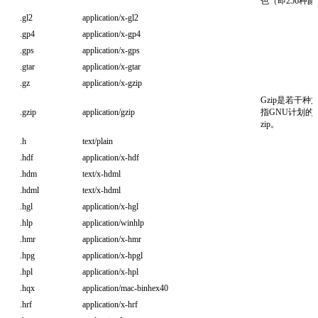
色（即256种
.gl2
application/x-gl2
.gp4
application/x-gp4
.gps
application/x-gps
.gtar
application/x-gtar
.gz
application/x-gzip
Gzip是若干
.gzip
application/gzip
指GNU计划的实
zip。
.h
text/plain
.hdf
application/x-hdf
.hdm
text/x-hdml
.hdml
text/x-hdml
.hgl
application/x-hgl
.hlp
application/winhlp
.hmr
application/x-hmr
.hpg
application/x-hpgl
.hpl
application/x-hpl
.hqx
application/mac-binhex40
.hrf
application/x-hrf