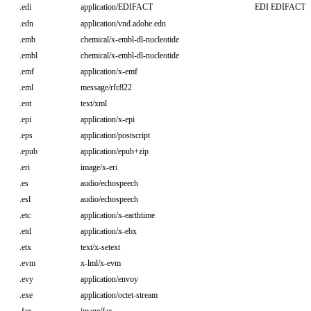
.edi
application/EDIFACT
EDI EDIFAC
.edn
application/vnd.adobe.edn
.emb
chemical/x-embl-dl-nucleotide
.embl
chemical/x-embl-dl-nucleotide
.emf
application/x-emf
.eml
message/rfc822
.ent
text/xml
.epi
application/x-epi
.eps
application/postscript
.epub
application/epub+zip
.eri
image/x-eri
.es
audio/echospeech
.esl
audio/echospeech
.etc
application/x-earthtime
.etd
application/x-ebx
.etx
text/x-setext
.evm
x-lml/x-evm
.evy
application/envoy
.exe
application/octet-stream