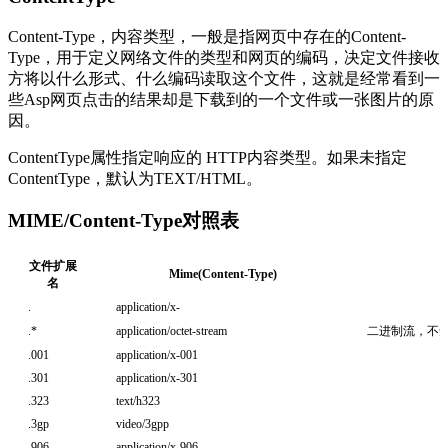
Content-Type，内容类型，一般是指网页中存在的Content-
Type，用于定义网络文件的类型和网页的编码，决定文件接收
方将以什么形式、什么编码读取这个文件，这就是经常看到一
些Asp网页点击的结果却是下载到的一个文件或一张图片的原
因。
ContentType属性指定响应的 HTTP内容类型。如果未指定
ContentType，默认为TEXT/HTML。
MIME/Content-Type对照表
文件扩展
Mime(Content-Type)
名
.
application/x-
.*
application/octet-stream
二进制流，不
.001
application/x-001
.301
application/x-301
.323
text/h323
.3gp
video/3gpp
.906
application/x-906