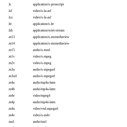
.ls
application/x-javascript
.lsf
video/x-la-asf
.lsx
video/x-la-asf
.ltr
application/x-ltr
.lzh
application/octet-stream
.m13
application/x-msmediaview
.m14
application/x-msmediaview
.m15
audio/x-mod
.m1v
video/x-mpeg
.m2v
video/x-mpeg
.m3u
audio/x-mpegurl
.m3url
audio/x-mpegurl
.m4a
audio/mp4a-latm
.m4b
audio/mp4a-latm
.m4e
video/mpeg4
.m4p
audio/mp4a-latm
.m4u
video/vnd.mpegurl
.m4v
video/x-m4v
.ma1
audio/ma1