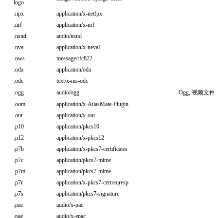
logo
.npx
application/x-netfpx
.nrf
application/x-nrf
.nsnd
audio/nsnd
.nva
application/x-neva1
.nws
message/rfc822
.oda
application/oda
.odc
text/x-ms-odc
.ogg
audio/ogg
Ogg, 视频文件
.oom
application/x-AtlasMate-Plugin
.out
application/x-out
.p10
application/pkcs10
.p12
application/x-pkcs12
.p7b
application/x-pkcs7-certificates
.p7c
application/pkcs7-mime
.p7m
application/pkcs7-mime
.p7r
application/x-pkcs7-certreqresp
.p7s
application/pkcs7-signature
.pac
audio/x-pac
.pae
audio/x-epac