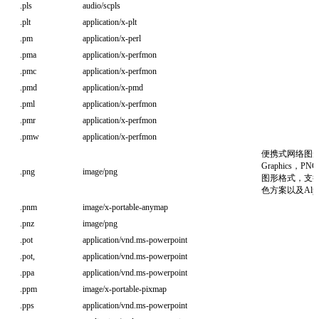
.pls
audio/scpls
.plt
application/x-plt
.pm
application/x-perl
.pma
application/x-perfmon
.pmc
application/x-perfmon
.pmd
application/x-pmd
.pml
application/x-perfmon
.pmr
application/x-perfmon
.pmw
application/x-perfmon
便携式网络图形（Po
Graphics
.png
image/png
图形格式，支持
色方案以及Alp
.pnm
image/x-portable-anymap
.pnz
image/png
.pot
application/vnd.ms-powerpoint
.pot,
application/vnd.ms-powerpoint
.ppa
application/vnd.ms-powerpoint
.ppm
image/x-portable-pixmap
.pps
application/vnd.ms-powerpoint