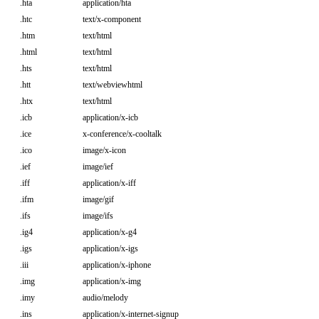
.hta
application/hta
.htc
text/x-component
.htm
text/html
.html
text/html
.hts
text/html
.htt
text/webviewhtml
.htx
text/html
.icb
application/x-icb
.ice
x-conference/x-cooltalk
.ico
image/x-icon
.ief
image/ief
.iff
application/x-iff
.ifm
image/gif
.ifs
image/ifs
.ig4
application/x-g4
.igs
application/x-igs
.iii
application/x-iphone
.img
application/x-img
.imy
audio/melody
.ins
application/x-internet-signup