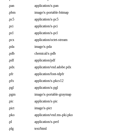
.pan
application/x-pan
.pbm
image/x-portable-bitmap
.pc5
application/x-pc5
.pci
application/x-pci
.pcl
application/x-pcl
.pcx
application/octet-stream
.pda
image/x-pda
.pdb
chemical/x-pdb
.pdf
application/pdf
.pdx
application/vnd.adobe.pdx
.pfr
application/font-tdpfr
.pfx
application/x-pkcs12
.pgl
application/x-pgl
.pgm
image/x-portable-graymap
.pic
application/x-pic
.pict
image/x-pict
.pko
application/vnd.ms-pki.pko
.pl
application/x-perl
.plg
text/html