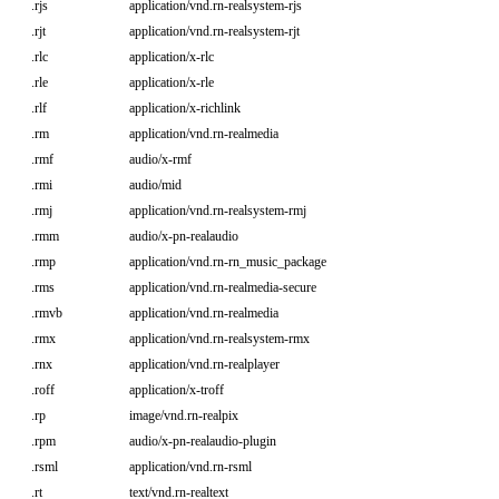
.rjs
application/vnd.rn-realsystem-rjs
.rjt
application/vnd.rn-realsystem-rjt
.rlc
application/x-rlc
.rle
application/x-rle
.rlf
application/x-richlink
.rm
application/vnd.rn-realmedia
.rmf
audio/x-rmf
.rmi
audio/mid
.rmj
application/vnd.rn-realsystem-rmj
.rmm
audio/x-pn-realaudio
.rmp
application/vnd.rn-rn_music_package
.rms
application/vnd.rn-realmedia-secure
.rmvb
application/vnd.rn-realmedia
.rmx
application/vnd.rn-realsystem-rmx
.rnx
application/vnd.rn-realplayer
.roff
application/x-troff
.rp
image/vnd.rn-realpix
.rpm
audio/x-pn-realaudio-plugin
.rsml
application/vnd.rn-rsml
.rt
text/vnd.rn-realtext