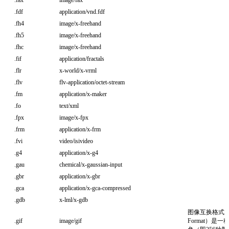
.fax
image/fax
.fdf
application/vnd.fdf
.fh4
image/x-freehand
.fh5
image/x-freehand
.fhc
image/x-freehand
.fif
application/fractals
.flr
x-world/x-vrml
.flv
flv-application/octet-stream
.fm
application/x-maker
.fo
text/xml
.fpx
image/x-fpx
.frm
application/x-frm
.fvi
video/isivideo
.g4
application/x-g4
.gau
chemical/x-gaussian-input
.gbr
application/x-gbr
.gca
application/x-gca-compressed
.gdb
x-lml/x-gdb
图像互换格式（GIF，
.gif
image/gif
Format）是