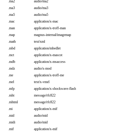
.ma2
audio/ma2
.ma3
audio/ma3
.ma5
audio/ma5
.mac
application/x-mac
.man
application/x-troff-man
.map
magnus-internal/imagemap
.math
text/xml
.mbd
application/mbedlet
.mct
application/x-mascot
.mdb
application/x-msaccess
.mdz
audio/x-mod
.me
application/x-troff-me
.mel
text/x-vmel
.mfp
application/x-shockwave-flash
.mht
message/rfc822
.mhtml
message/rfc822
.mi
application/x-mif
.mid
audio/mid
.midi
audio/mid
.mif
application/x-mif