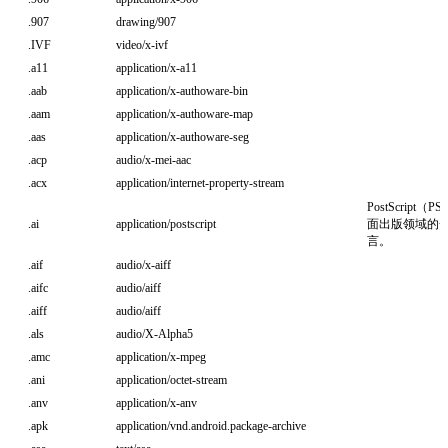
.907
drawing/907
.IVF
video/x-ivf
.a11
application/x-a11
.aab
application/x-authoware-bin
.aam
application/x-authoware-map
.aas
application/x-authoware-seg
.acp
audio/x-mei-aac
.acx
application/internet-property-stream
PostScrip
.ai
application/postscript
面出版领域的
言。
.aif
audio/x-aiff
.aifc
audio/aiff
.aiff
audio/aiff
.als
audio/X-Alpha5
.amc
application/x-mpeg
.ani
application/octet-stream
.anv
application/x-anv
.apk
application/vnd.android.package-archive