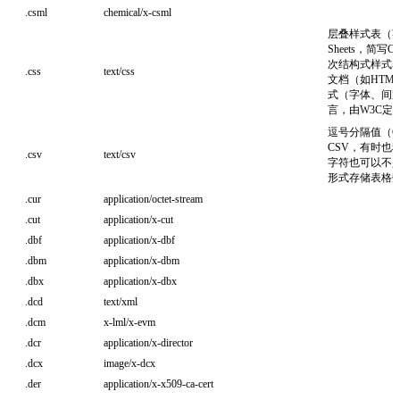
.csml
chemical/x-csml
层叠样式表（英语：C
Sheets，简
次结构式样式
.css
text/css
文档（如HTM
式（字体、间
言，由W3C定
逗号分隔值（Comma
CSV，有时也
.csv
text/csv
字符也可以不
形式存储表格
.cur
application/octet-stream
.cut
application/x-cut
.dbf
application/x-dbf
.dbm
application/x-dbm
.dbx
application/x-dbx
.dcd
text/xml
.dcm
x-lml/x-evm
.dcr
application/x-director
.dcx
image/x-dcx
.der
application/x-x509-ca-cert