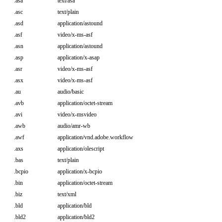
.asa
text/asa
.asc
text/plain
.asd
application/astound
.asf
video/x-ms-asf
.asn
application/astound
.asp
application/x-asap
.asr
video/x-ms-asf
.asx
video/x-ms-asf
.au
audio/basic
.avb
application/octet-stream
.avi
video/x-msvideo
.awb
audio/amr-wb
.awf
application/vnd.adobe.workflow
.axs
application/olescript
.bas
text/plain
.bcpio
application/x-bcpio
.bin
application/octet-stream
.biz
text/xml
.bld
application/bld
.bld2
application/bld2