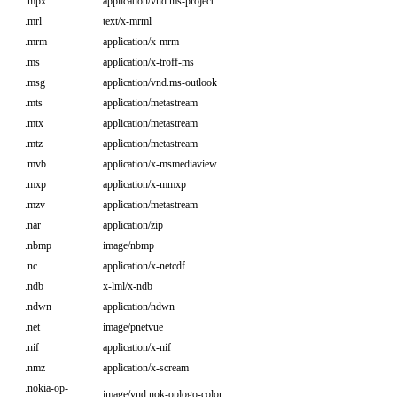
.mpx
application/vnd.ms-project
.mrl
text/x-mrml
.mrm
application/x-mrm
.ms
application/x-troff-ms
.msg
application/vnd.ms-outlook
.mts
application/metastream
.mtx
application/metastream
.mtz
application/metastream
.mvb
application/x-msmediaview
.mxp
application/x-mmxp
.mzv
application/metastream
.nar
application/zip
.nbmp
image/nbmp
.nc
application/x-netcdf
.ndb
x-lml/x-ndb
.ndwn
application/ndwn
.net
image/pnetvue
.nif
application/x-nif
.nmz
application/x-scream
.nokia-op-
image/vnd.nok-oplogo-color