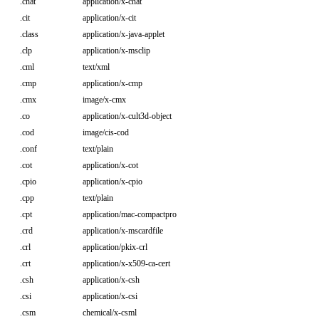
.chat
application/x-chat
.cit
application/x-cit
.class
application/x-java-applet
.clp
application/x-msclip
.cml
text/xml
.cmp
application/x-cmp
.cmx
image/x-cmx
.co
application/x-cult3d-object
.cod
image/cis-cod
.conf
text/plain
.cot
application/x-cot
.cpio
application/x-cpio
.cpp
text/plain
.cpt
application/mac-compactpro
.crd
application/x-mscardfile
.crl
application/pkix-crl
.crt
application/x-x509-ca-cert
.csh
application/x-csh
.csi
application/x-csi
.csm
chemical/x-csml