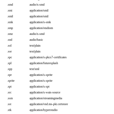
.smd
audio/x-smd
.smi
application/smil
.smil
application/smil
.smk
application/x-smk
.smp
application/studiom
.smz
audio/x-smd
.snd
audio/basic
.sol
text/plain
.sor
text/plain
.spc
application/x-pkcs7-certificates
.spl
application/futuresplash
.spp
text/xml
.spr
application/x-sprite
.sprite
application/x-sprite
.spt
application/x-spt
.src
application/x-wais-source
.ssm
application/streamingmedia
.sst
application/vnd.ms-pki.certstore
.stk
application/hyperstudio