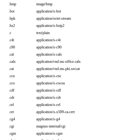
.bmp
image/bmp
.bot
application/x-bot
.bpk
application/octet-stream
.bz2
application/x-bzip2
.c
text/plain
.c4t
application/x-c4t
.c90
application/x-c90
.cal
application/x-cals
.calx
application/vnd.ms-office.calx
.cat
application/vnd.ms-pki.seccat
.ccn
application/x-cnc
.cco
application/x-cocoa
.cdf
application/x-cdf
.cdr
application/x-cdr
.cel
application/x-cel
.cer
application/x-x509-ca-cert
.cg4
application/x-g4
.cgi
magnus-internal/cgi
.cgm
application/x-cgm