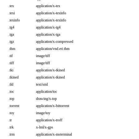
.tex
application/x-tex
.texi
application/x-texinfo
.texinfo
application/x-texinfo
.tg4
application/x-tg4
.tga
application/x-tga
.tgz
application/x-compressed
.thm
application/vnd.eri.thm
.tif
image/tiff
.tiff
image/tiff
.tki
application/x-tkined
.tkined
application/x-tkined
.tld
text/xml
.toc
application/toc
.top
drawing/x-top
.torrent
application/x-bittorrent
.toy
image/toy
.tr
application/x-troff
.trk
x-lml/x-gps
.trm
application/x-msterminal