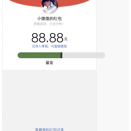
运营商：
网络信号：
小微微的红包
手机时间：
:
88.88
元
锁定旋转：
显示
不显示
电量：
电池状态：
电池百分比：
显示
不显示
发红包人：
发红包人头像：
随机一个
红包金额：