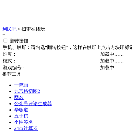
利民吧
> 扫雷在线玩
≡
翻转按钮
手机、触屏：请勾选“翻转按钮”，这样在触屏上点击方块即标
难度：
加载中……
模式：
加载中……
游戏编号：
加载中……
推荐工具
一笔画
九宫格切图2
网名
公众号评论生成器
华容道
五子棋
个性签名
24点计算器