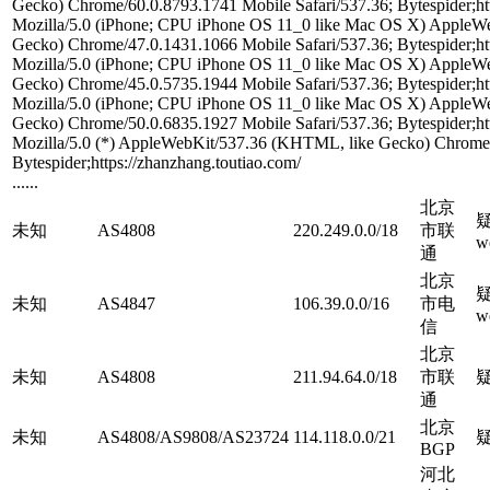
Gecko) Chrome/60.0.8793.1741 Mobile Safari/537.36; Bytespider;htt
Mozilla/5.0 (iPhone; CPU iPhone OS 11_0 like Mac OS X) AppleW
Gecko) Chrome/47.0.1431.1066 Mobile Safari/537.36; Bytespider;htt
Mozilla/5.0 (iPhone; CPU iPhone OS 11_0 like Mac OS X) AppleW
Gecko) Chrome/45.0.5735.1944 Mobile Safari/537.36; Bytespider;htt
Mozilla/5.0 (iPhone; CPU iPhone OS 11_0 like Mac OS X) AppleW
Gecko) Chrome/50.0.6835.1927 Mobile Safari/537.36; Bytespider;htt
Mozilla/5.0 (*) AppleWebKit/537.36 (KHTML, like Gecko) Chrome/
Bytespider;https://zhanzhang.toutiao.com/
......
北京
疑
未知
AS4808
220.249.0.0/18
市联
w
通
北京
疑
未知
AS4847
106.39.0.0/16
市电
w
信
北京
未知
AS4808
211.94.64.0/18
市联
通
北京
未知
AS4808/AS9808/AS23724
114.118.0.0/21
BGP
河北