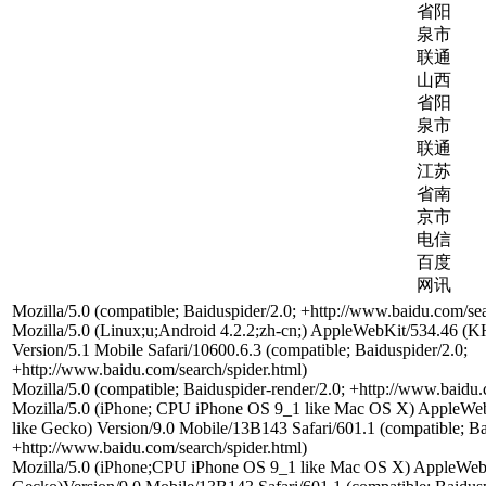
省阳
泉市
联通
山西
省阳
泉市
联通
江苏
省南
京市
电信
百度
网讯
Mozilla/5.0 (compatible; Baiduspider/2.0; +http://www.baidu.com/sea
Mozilla/5.0 (Linux;u;Android 4.2.2;zh-cn;) AppleWebKit/534.46 
Version/5.1 Mobile Safari/10600.6.3 (compatible; Baiduspider/2.0;
+http://www.baidu.com/search/spider.html)
Mozilla/5.0 (compatible; Baiduspider-render/2.0; +http://www.baidu.
Mozilla/5.0 (iPhone; CPU iPhone OS 9_1 like Mac OS X) AppleW
like Gecko) Version/9.0 Mobile/13B143 Safari/601.1 (compatible; Ba
+http://www.baidu.com/search/spider.html)
Mozilla/5.0 (iPhone;CPU iPhone OS 9_1 like Mac OS X) AppleWeb