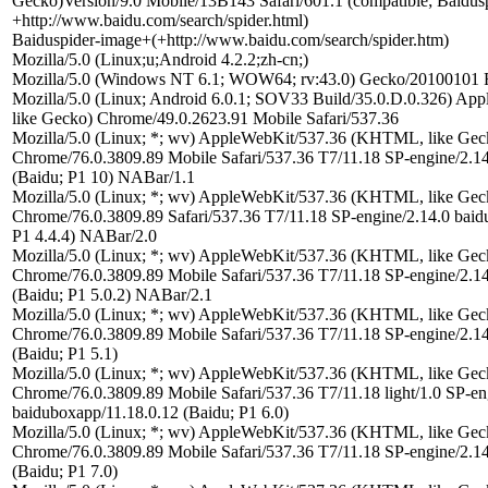
Gecko)Version/9.0 Mobile/13B143 Safari/601.1 (compatible; Baidusp
+http://www.baidu.com/search/spider.html)
Baiduspider-image+(+http://www.baidu.com/search/spider.htm)
Mozilla/5.0 (Linux;u;Android 4.2.2;zh-cn;)
Mozilla/5.0 (Windows NT 6.1; WOW64; rv:43.0) Gecko/20100101 F
Mozilla/5.0 (Linux; Android 6.0.1; SOV33 Build/35.0.D.0.326) 
like Gecko) Chrome/49.0.2623.91 Mobile Safari/537.36
Mozilla/5.0 (Linux; *; wv) AppleWebKit/537.36 (KHTML, like Geck
Chrome/76.0.3809.89 Mobile Safari/537.36 T7/11.18 SP-engine/2.1
(Baidu; P1 10) NABar/1.1
Mozilla/5.0 (Linux; *; wv) AppleWebKit/537.36 (KHTML, like Geck
Chrome/76.0.3809.89 Safari/537.36 T7/11.18 SP-engine/2.14.0 baid
P1 4.4.4) NABar/2.0
Mozilla/5.0 (Linux; *; wv) AppleWebKit/537.36 (KHTML, like Geck
Chrome/76.0.3809.89 Mobile Safari/537.36 T7/11.18 SP-engine/2.1
(Baidu; P1 5.0.2) NABar/2.1
Mozilla/5.0 (Linux; *; wv) AppleWebKit/537.36 (KHTML, like Geck
Chrome/76.0.3809.89 Mobile Safari/537.36 T7/11.18 SP-engine/2.1
(Baidu; P1 5.1)
Mozilla/5.0 (Linux; *; wv) AppleWebKit/537.36 (KHTML, like Geck
Chrome/76.0.3809.89 Mobile Safari/537.36 T7/11.18 light/1.0 SP-en
baiduboxapp/11.18.0.12 (Baidu; P1 6.0)
Mozilla/5.0 (Linux; *; wv) AppleWebKit/537.36 (KHTML, like Geck
Chrome/76.0.3809.89 Mobile Safari/537.36 T7/11.18 SP-engine/2.1
(Baidu; P1 7.0)