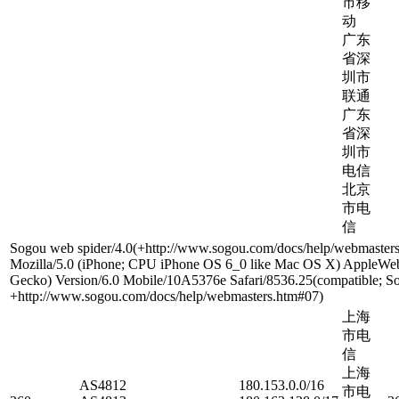
市移
动
广东
省深
圳市
联通
广东
省深
圳市
电信
北京
市电
信
Sogou web spider/4.0(+http://www.sogou.com/docs/help/webmaster
Mozilla/5.0 (iPhone; CPU iPhone OS 6_0 like Mac OS X) AppleWe
Gecko) Version/6.0 Mobile/10A5376e Safari/8536.25(compatible; So
+http://www.sogou.com/docs/help/webmasters.htm#07)
上海
市电
信
上海
AS4812
180.153.0.0/16
市电