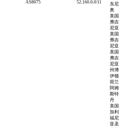
AS8075
52.160.0.0/11
东尼
奥
美国
弗吉
尼亚
美国
弗吉
尼亚
美国
弗吉
尼亚
州博
伊顿
荷兰
阿姆
斯特
丹
美国
加利
福尼
亚圣