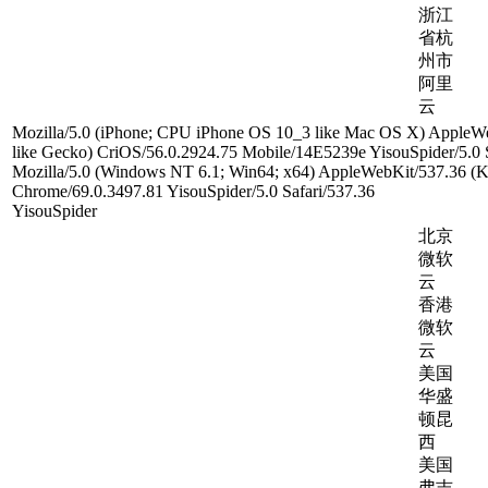
浙江
省杭
州市
阿里
云
Mozilla/5.0 (iPhone; CPU iPhone OS 10_3 like Mac OS X) Apple
like Gecko) CriOS/56.0.2924.75 Mobile/14E5239e YisouSpider/5.0 S
Mozilla/5.0 (Windows NT 6.1; Win64; x64) AppleWebKit/537.36 
Chrome/69.0.3497.81 YisouSpider/5.0 Safari/537.36
YisouSpider
北京
微软
云
香港
微软
云
美国
华盛
顿昆
西
美国
弗吉