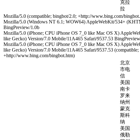
克拉
拉
Mozilla/5.0 (compatible; bingbot/2.0; +http://www.bing.com/bingbot
Mozilla/5.0 (Windows NT 6.1; WOW64) AppleWebKit/534+ (KHTM
BingPreview/1.0b
Mozilla/5.0 (iPhone; CPU iPhone OS 7_0 like Mac OS X) AppleW
like Gecko) Version/7.0 Mobile/11A465 Safari/9537.53 BingPreview
Mozilla/5.0 (iPhone; CPU iPhone OS 7_0 like Mac OS X) AppleW
like Gecko) Version/7.0 Mobile/11A465 Safari/9537.53 (compatible; 
+http://www.bing.com/bingbot.htm)
北京
市电
信
美国
南卡
罗来
纳州
蒙克
斯科
纳
美国
俄勒