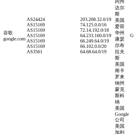
冈州
达尔
斯
AS24424
203.208.32.0/19
美国
AS15169
74.125.0.0/16
爱荷
AS15169
72.14.192.0/18
谷歌
华州
AS15169
64.233.160.0/19
G
google.com
康瑟
AS15169
66.249.64.0/19
尔布
AS15169
66.102.0.0/20
AS3561
64.68.64.0/19
拉夫
斯
美国
南卡
罗来
纳州
蒙克
斯科
纳
美国
Google
公司
美国
加利