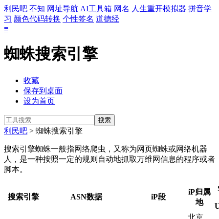
利民吧
不知
网址导航
AI工具箱
网名
人生重开模拟器
拼音学
习
颜色代码转换
个性签名
道德经
≡
蜘蛛搜索引擎
收藏
保存到桌面
设为首页
利民吧
> 蜘蛛搜索引擎
搜索引擎蜘蛛一般指网络爬虫，又称为网页蜘蛛或网络机器
人，是一种按照一定的规则自动地抓取万维网信息的程序或者
脚本。
iP归属
搜索引擎
ASN数据
iP段
地
U
北京