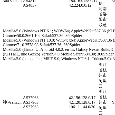
360 so.com
AS4812
180.163.128.0/17
3
信
AS4837
42.224.0.0/12
河南
省洛
阳市
联通
Mozilla/5.0 (Windows NT 6.1; WOW64) AppleWebKit/537.36 (KH
Chrome/50.0.2661.102 Safari/537.36; 360Spider
Mozilla/5.0 (Windows NT 10.0; Win64; x64) AppleWebKit/537.36
Chrome/71.0.3578.98 Safari/537.36; 360Spider
Mozilla/5.0 (Linux; U; Android 4.0.2; en-us; Galaxy Nexus Build/
(KHTML, like Gecko) Version/4.0 Mobile Safari/534.30; 360Spider
Mozilla/5.0 (compatible; MSIE 9.0; Windows NT 6.1; Trident/5.0); 
浙江
省杭
州市
阿里
云
浙江
省杭
AS37963
42.156.128.0/17
神马 sm.cn
AS37963
42.120.128.0/17
州市
Y
AS37963
106.11.144.0/20
阿里
云