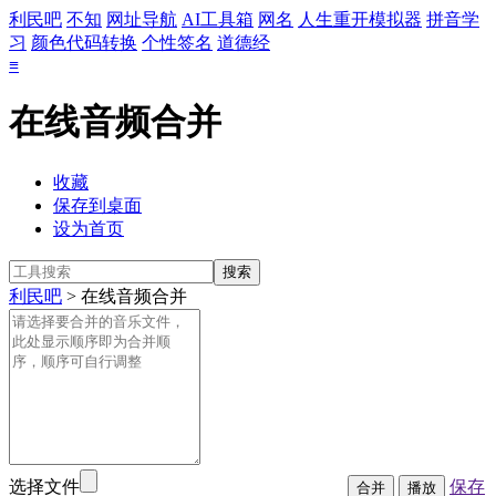
利民吧
不知
网址导航
AI工具箱
网名
人生重开模拟器
拼音学
习
颜色代码转换
个性签名
道德经
≡
在线音频合并
收藏
保存到桌面
设为首页
利民吧
> 在线音频合并
选择文件
保存